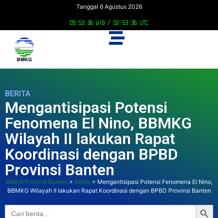
Tanggal 6 Agustus 2026
09:53:38 WIB /
02:53:38 UTC
BERITA
Mengantisipasi Potensi
Fenomena El Nino, BBMKG
Wilayah II lakukan Rapat
Koordinasi dengan BPBD
Provinsi Banten
BMKG Provinsi Banten
>
Berita
>
Mengantisipasi Potensi Fenomena El Nino,
BBMKG Wilayah II lakukan Rapat Koordinasi dengan BPBD Provinsi Banten
Searc
Search
for: