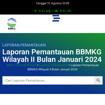
Tanggal 10 Agustus 2026
15:14:02 WIB /
08:14:02 UTC
LAPORAN PEMANTAUAN
Laporan Pemantauan BBMKG
Wilayah II Bulan Januari 2024
BMKG Provinsi Banten
>
Laporan Pemantauan
>
Laporan Pemantauan
BBMKG Wilayah II Bulan Januari 2024
Searc
Search
for: