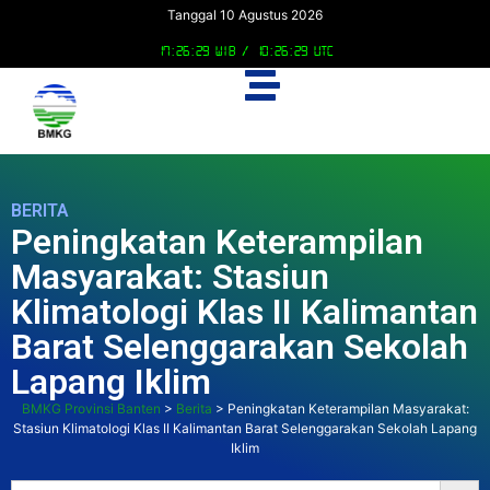
Tanggal 10 Agustus 2026
17:26:31 WIB /
10:26:31 UTC
BERITA
Peningkatan Keterampilan
Masyarakat: Stasiun
Klimatologi Klas II Kalimantan
Barat Selenggarakan Sekolah
Lapang Iklim
BMKG Provinsi Banten
>
Berita
>
Peningkatan Keterampilan Masyarakat:
Stasiun Klimatologi Klas II Kalimantan Barat Selenggarakan Sekolah Lapang
Iklim
Searc
Search