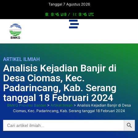
Tanggal 7 Agustus 2026
18:13:46 WIB /
11:13:46 UTC
ARTIKEL ILMIAH
Analisis Kejadian Banjir di
Desa Ciomas, Kec.
Padarincang, Kab. Serang
tanggal 18 Februari 2024
BMKG Provinsi Banten
>
Artikel Ilmiah
>
Analisis Kejadian Banjir di Desa
Ciomas, Kec. Padarincang, Kab. Serang tanggal 18 Februari 2024
Searc
Search
for: