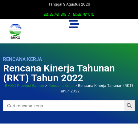
Tanggal 9 Agustus 2026
20:28:43 WIB /
13:28:43 UTC
RENCANA KERJA
Rencana Kinerja Tahunan
(RKT) Tahun 2022
BMKG Provinsi Banten
>
Rencana Kerja
>
Rencana Kinerja Tahunan (RKT)
Tahun 2022
Searc
Search
for: