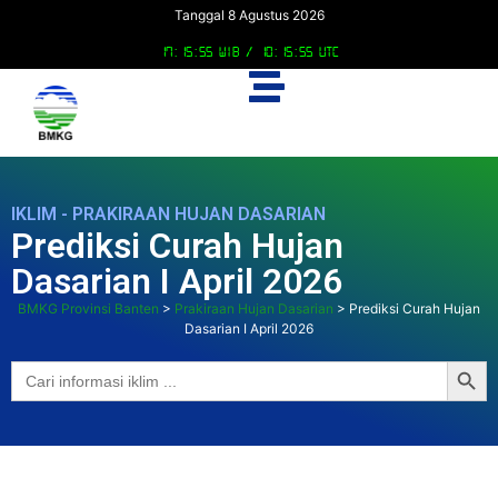
Tanggal 8 Agustus 2026
17:15:55 WIB /
10:15:55 UTC
IKLIM - PRAKIRAAN HUJAN DASARIAN
Prediksi Curah Hujan
Dasarian I April 2026
BMKG Provinsi Banten
>
Prakiraan Hujan Dasarian
>
Prediksi Curah Hujan
Dasarian I April 2026
Searc
Search
for: