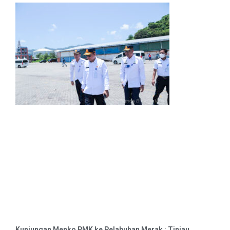
Kunjungan Menko PMK ke Pelabuhan Merak : Tinjau