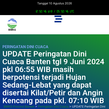
Tanggal 10 Agustus 2026
12:50:47 WIB /
05:50:47 UTC
PERINGATAN DINI CUACA
UPDATE Peringatan Dini
Cuaca Banten tgl 9 Juni 2024
pkl 06:55 WIB masih
berpotensi terjadi Hujan
Sedang-Lebat yang dapat
disertai Kilat/Petir dan Angin
Kencang pada pkl. 07:10 WIB
BMKG Provinsi Banten
>
Peringatan Dini Cuaca
>
UPDATE Peringatan Dini