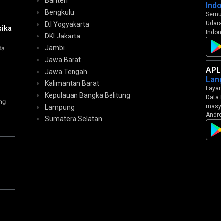
Banten
Ind
Bengkulu
Semua
Udara
D.I Yogyakarta
sika
Indon
DKI Jakarta
Jambi
ta
Jawa Barat
APL
Jawa Tengah
Lan
Kalimantan Barat
Layan
Kepulauan Bangka Belitung
Data 
ng
masya
Lampung
Andro
Sumatera Selatan