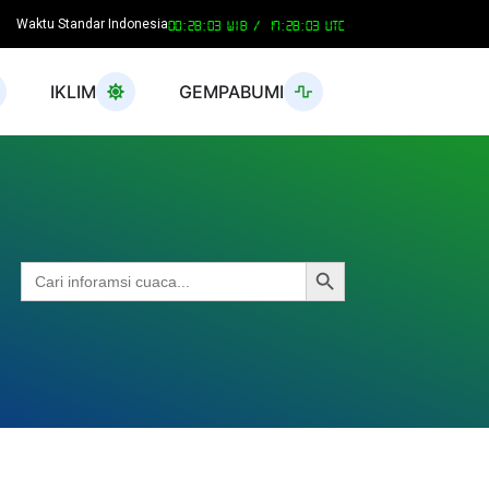
Waktu Standar Indonesia
00:28:04 WIB /
17:28:04 UTC
IKLIM
GEMPABUMI
Search Button
Search
for: