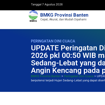
Tanggal 7 Agustus 2026
BMKG Provinsi Banten
Cepat, Akurat, dan Mudah Dipahami
PERINGATAN DINI CUACA
UPDATE Peringatan Di
2026 pkl 00:50 WIB ma
Sedang-Lebat yang dap
Angin Kencang pada p
BMKG Provinsi Banten
>
Peringatan Dini Cuaca
>
UPDAT
berpotensi terjadi Hujan Sedang-Lebat yang dapat disert