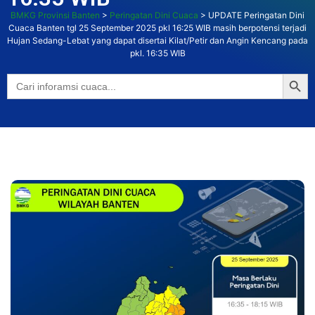
BMKG Provinsi Banten
>
Peringatan Dini Cuaca
>
UPDATE Peringatan Dini
Cuaca Banten tgl 25 September 2025 pkl 16:25 WIB masih berpotensi terjadi
Hujan Sedang-Lebat yang dapat disertai Kilat/Petir dan Angin Kencang pada
pkl. 16:35 WIB
Searc
Search
for: