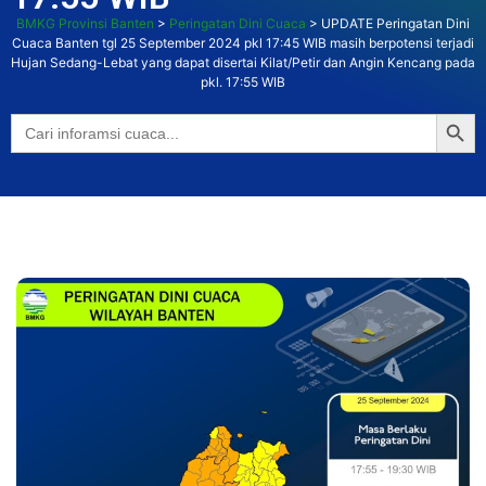
BMKG Provinsi Banten
>
Peringatan Dini Cuaca
>
UPDATE Peringatan Dini
Cuaca Banten tgl 25 September 2024 pkl 17:45 WIB masih berpotensi terjadi
Hujan Sedang-Lebat yang dapat disertai Kilat/Petir dan Angin Kencang pada
pkl. 17:55 WIB
Searc
Search
for: