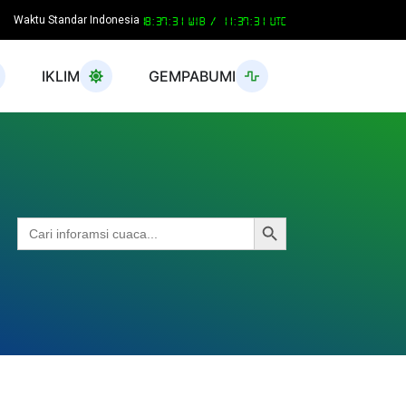
Waktu Standar Indonesia
18:37:32 WIB /
11:37:32 UTC
IKLIM
GEMPABUMI
Search Button
Search
for: