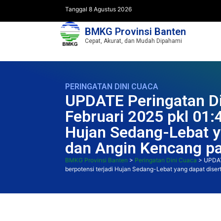
Tanggal 8 Agustus 2026
BMKG Provinsi Banten
Cepat, Akurat, dan Mudah Dipahami
PERINGATAN DINI CUACA
UPDATE Peringatan Di
Februari 2025 pkl 01:
Hujan Sedang-Lebat ya
dan Angin Kencang pa
BMKG Provinsi Banten
>
Peringatan Dini Cuaca
>
UPDAT
berpotensi terjadi Hujan Sedang-Lebat yang dapat disert