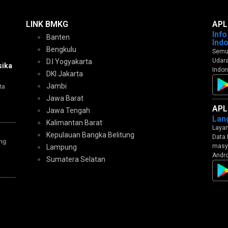
LINK BMKG
APL
Inf
Banten
Ind
Bengkulu
Semua
Udara
D.I Yogyakarta
sika
Indon
DKI Jakarta
Jambi
ta
Jawa Barat
APL
Jawa Tengah
Lan
Kalimantan Barat
Layan
Kepulauan Bangka Belitung
Data 
ng
masya
Lampung
Andro
Sumatera Selatan