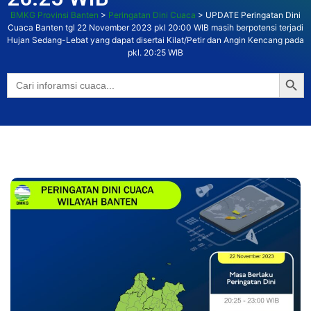
BMKG Provinsi Banten
>
Peringatan Dini Cuaca
>
UPDATE Peringatan Dini
Cuaca Banten tgl 22 November 2023 pkl 20:00 WIB masih berpotensi terjadi
Hujan Sedang-Lebat yang dapat disertai Kilat/Petir dan Angin Kencang pada
pkl. 20:25 WIB
Searc
Search
for: