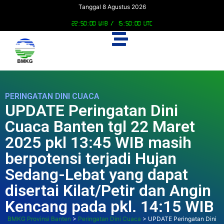
Tanggal 8 Agustus 2026
22:50:01 WIB /
15:50:01 UTC
PERINGATAN DINI CUACA
UPDATE Peringatan Dini
Cuaca Banten tgl 22 Maret
2025 pkl 13:45 WIB masih
berpotensi terjadi Hujan
Sedang-Lebat yang dapat
disertai Kilat/Petir dan Angin
Kencang pada pkl. 14:15 WIB
BMKG Provinsi Banten
>
Peringatan Dini Cuaca
>
UPDATE Peringatan Dini