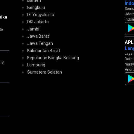
Banten
Ind
Bengkulu
Semua
Udara
D.I Yogyakarta
sika
Indon
DKI Jakarta
Jambi
ta
Jawa Barat
APL
Jawa Tengah
Lan
Kalimantan Barat
Layan
Kepulauan Bangka Belitung
Data 
ng
masya
Lampung
Andro
Sumatera Selatan