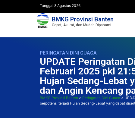
Tanggal 8 Agustus 2026
BMKG Provinsi Banten
Cepat, Akurat, dan Mudah Dipahami
PERINGATAN DINI CUACA
UPDATE Peringatan Di
Februari 2025 pkl 21:
Hujan Sedang-Lebat ya
dan Angin Kencang pa
BMKG Provinsi Banten
>
Peringatan Dini Cuaca
>
UPDAT
berpotensi terjadi Hujan Sedang-Lebat yang dapat disert