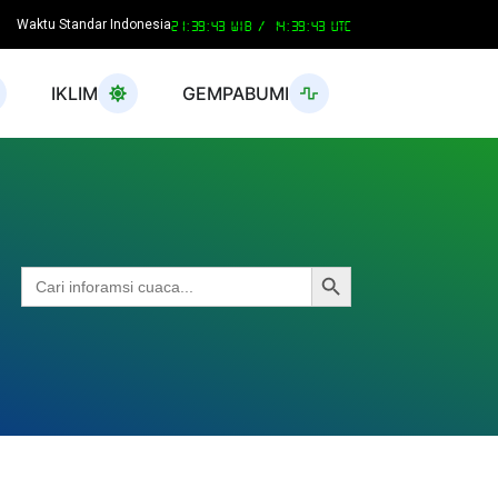
Waktu Standar Indonesia
21:39:44 WIB /
14:39:44 UTC
IKLIM
GEMPABUMI
Search Button
Search
for: