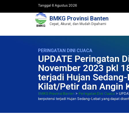
Tanggal 6 Agustus 2026
BMKG Provinsi Banten
Cepat, Akurat, dan Mudah Dipahami
PERINGATAN DINI CUACA
UPDATE Peringatan Di
November 2023 pkl 18
terjadi Hujan Sedang-
Kilat/Petir dan Angin
BMKG Provinsi Banten
>
Peringatan Dini Cuaca
>
UPDAT
berpotensi terjadi Hujan Sedang-Lebat yang dapat disert