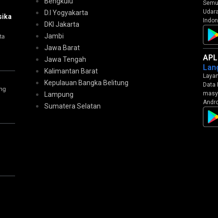
Bengkulu
Semua
Udara
D.I Yogyakarta
sika
Indon
DKI Jakarta
Jambi
ta
Jawa Barat
APL
Jawa Tengah
Lan
Kalimantan Barat
Layan
Kepulauan Bangka Belitung
Data 
ng
masya
Lampung
Andro
Sumatera Selatan