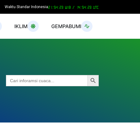
Waktu Standar Indonesia
21:54:23 WIB /
14:54:23 UTC
IKLIM
GEMPABUMI
Search Button
Search
for: