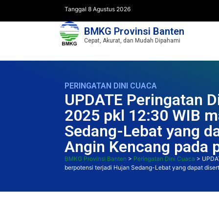
Tanggal 8 Agustus 2026
BMKG Provinsi Banten
Cepat, Akurat, dan Mudah Dipahami
PERINGATAN DINI CUACA
UPDATE Peringatan Di
2025 pkl 12:30 WIB ma
Sedang-Lebat yang dap
Angin Kencang pada p
BMKG Provinsi Banten
>
Peringatan Dini Cuaca
>
UPDAT
berpotensi terjadi Hujan Sedang-Lebat yang dapat disert