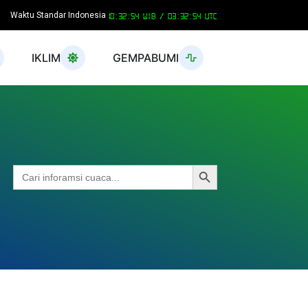
Waktu Standar Indonesia
10:32:55 WIB /
03:32:55 UTC
IKLIM
GEMPABUMI
Search Button
Search
for: