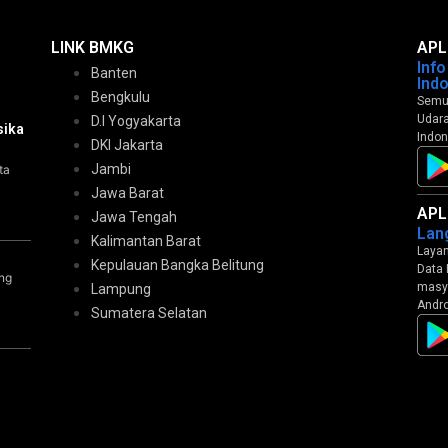
LINK BMKG
APL
Inf
Banten
Ind
Bengkulu
Semua
Udara
D.I Yogyakarta
sika
Indon
DKI Jakarta
Jambi
ta
Jawa Barat
APL
Jawa Tengah
Lan
Kalimantan Barat
Layan
Kepulauan Bangka Belitung
Data 
ng
masya
Lampung
Andro
Sumatera Selatan