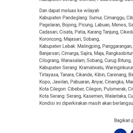
Dan dapat meluas ke wilayah
Kabupaten Pandeglang: Sumur, Cimanggu, Cibal
Pagelaran, Bojong, Picung, Labuan, Menes, Sak
Cadasari, Cisata, Patia, Karang Tanjung, Ciked
Koroncong, Majasari, Sobang,
Kabupaten Lebak: Malingping, Panggarangan,
Banjarsari, Cimarga, Sajira, Maja, Rangkasbitu
Cilograng, Wanasalam, Sobang, Curug Bitung, 
Kabupaten Serang: Kramatwatu, Waringinkurung
Tirtayasa, Tanara, Cikande, Kibin, Carenang, B
Kopo, Jawilan, Pabuaran, Anyar, Cinangka, M
Kota Cilegon: Cibeber, Cilegon, Pulomerak, C
Kota Serang: Serang, Kasemen, Walantaka, Cur
Kondisi ini diperkirakan masih akan berlangs
Bagikan p