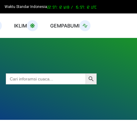
Waktu Standar Indonesia
22:57:13 WIB /
15:57:13 UTC
IKLIM
GEMPABUMI
Search Button
Search
for: