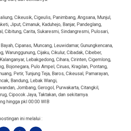
iung, Cikeusik, Cigeulis, Panimbang, Angsana, Munjul,
eti, Jiput, Cimanuk, Kaduhejo, Banjar, Pandeglang,
al, Cibitung, Carita, Sukaresmi, Sindangresmi, Pulosari,
 Bayah, Cipanas, Muncang, Leuwidamar, Gunungkencana,
ng, Warunggunung, Cijaku, Cikulur, Cibadak, Cibeber,
Kalanganyar, Lebakgedong, Cihara, Cirinten, Cigemlong,
, Bojonegara, Pulo Ampel, Ciruas, Kragilan, Pontang,
inuang, Petir, Tunjung Teja, Baros, Cikeusal, Pamarayan,
ancak, Bandung, Lebak Wangi,
iwandan, Jombang, Gerogol, Purwakarta, Citangkil,
ug, Cipocok Jaya, Taktakan, dan sekitarnya.
ung hingga pkl 00:00 WIB
ostingan ini melalui :