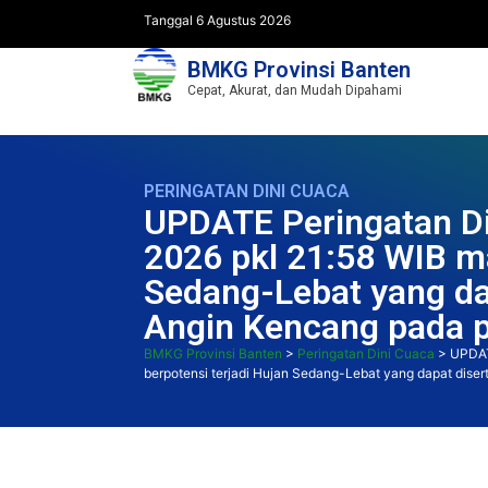
Tanggal 6 Agustus 2026
BMKG Provinsi Banten
Cepat, Akurat, dan Mudah Dipahami
PERINGATAN DINI CUACA
UPDATE Peringatan Di
2026 pkl 21:58 WIB ma
Sedang-Lebat yang dap
Angin Kencang pada p
BMKG Provinsi Banten
>
Peringatan Dini Cuaca
>
UPDAT
berpotensi terjadi Hujan Sedang-Lebat yang dapat disert