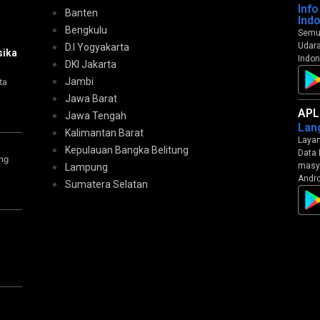
Inf
Banten
Ind
Bengkulu
Semua
Udara
D.I Yogyakarta
sika
Indon
DKI Jakarta
Jambi
ta
Jawa Barat
APL
Jawa Tengah
Lan
Kalimantan Barat
Layan
Kepulauan Bangka Belitung
Data 
ng
masya
Lampung
Andro
Sumatera Selatan