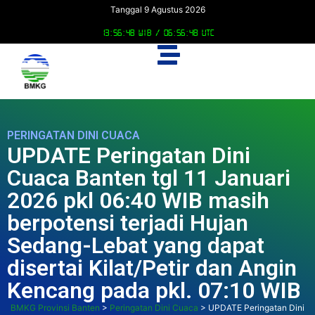
Tanggal 9 Agustus 2026
13:56:48 WIB /
06:56:48 UTC
PERINGATAN DINI CUACA
UPDATE Peringatan Dini
Cuaca Banten tgl 11 Januari
2026 pkl 06:40 WIB masih
berpotensi terjadi Hujan
Sedang-Lebat yang dapat
disertai Kilat/Petir dan Angin
Kencang pada pkl. 07:10 WIB
BMKG Provinsi Banten
>
Peringatan Dini Cuaca
>
UPDATE Peringatan Dini