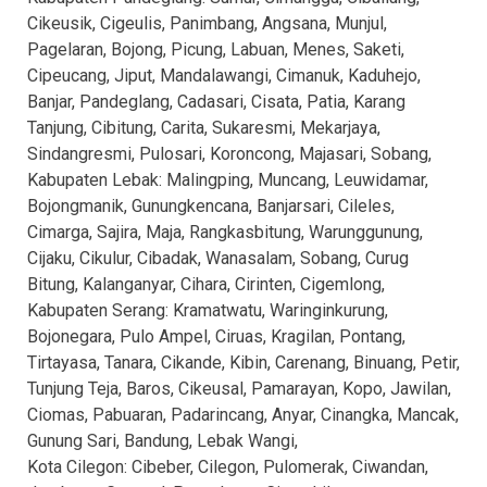
Cikeusik, Cigeulis, Panimbang, Angsana, Munjul,
Pagelaran, Bojong, Picung, Labuan, Menes, Saketi,
Cipeucang, Jiput, Mandalawangi, Cimanuk, Kaduhejo,
Banjar, Pandeglang, Cadasari, Cisata, Patia, Karang
Tanjung, Cibitung, Carita, Sukaresmi, Mekarjaya,
Sindangresmi, Pulosari, Koroncong, Majasari, Sobang,
Kabupaten Lebak: Malingping, Muncang, Leuwidamar,
Bojongmanik, Gunungkencana, Banjarsari, Cileles,
Cimarga, Sajira, Maja, Rangkasbitung, Warunggunung,
Cijaku, Cikulur, Cibadak, Wanasalam, Sobang, Curug
Bitung, Kalanganyar, Cihara, Cirinten, Cigemlong,
Kabupaten Serang: Kramatwatu, Waringinkurung,
Bojonegara, Pulo Ampel, Ciruas, Kragilan, Pontang,
Tirtayasa, Tanara, Cikande, Kibin, Carenang, Binuang, Petir,
Tunjung Teja, Baros, Cikeusal, Pamarayan, Kopo, Jawilan,
Ciomas, Pabuaran, Padarincang, Anyar, Cinangka, Mancak,
Gunung Sari, Bandung, Lebak Wangi,
Kota Cilegon: Cibeber, Cilegon, Pulomerak, Ciwandan,