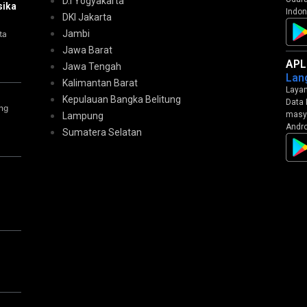
D.I Yogyakarta
sika
Indon
DKI Jakarta
Jambi
ta
Jawa Barat
APL
Jawa Tengah
Lan
Kalimantan Barat
Layan
Kepulauan Bangka Belitung
Data 
ng
masya
Lampung
Andro
Sumatera Selatan