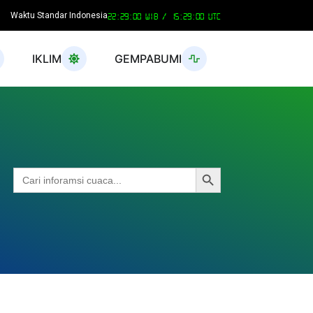
Waktu Standar Indonesia
22:29:01 WIB /
15:29:01 UTC
IKLIM
GEMPABUMI
Search Button
Search
for: