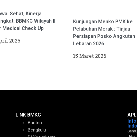
wai Sehat, Kinerja
ngkat: BBMKG Wilayah II
Kunjungan Menko PMK ke
r Medical Check Up
Pelabuhan Merak : Tinjau
Persiapan Posko Angkutan
pril 2026
Lebaran 2026
15 Maret 2026
LINK BMKG
APL
Inf
Banten
Ind
Bengkulu
Semua
Udara