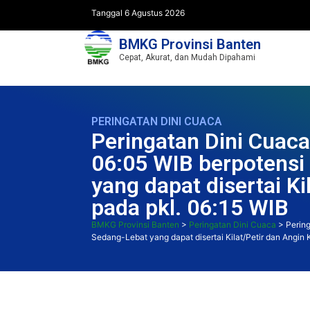
Tanggal 6 Agustus 2026
BMKG Provinsi Banten
Cepat, Akurat, dan Mudah Dipahami
PERINGATAN DINI CUACA
Peringatan Dini Cuaca
06:05 WIB berpotensi 
yang dapat disertai K
pada pkl. 06:15 WIB
BMKG Provinsi Banten
>
Peringatan Dini Cuaca
>
Pering
Sedang-Lebat yang dapat disertai Kilat/Petir dan Angin