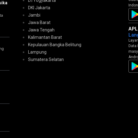
D.I Yogyakarta
sika
Indon
DKI Jakarta
Jambi
ta
Jawa Barat
APL
Jawa Tengah
Lan
Kalimantan Barat
Layan
Kepulauan Bangka Belitung
Data 
ng
masya
Lampung
Andro
Sumatera Selatan