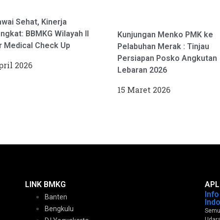
wai Sehat, Kinerja
ngkat: BBMKG Wilayah II
Kunjungan Menko PMK ke
r Medical Check Up
Pelabuhan Merak : Tinjau
Persiapan Posko Angkutan
pril 2026
Lebaran 2026
15 Maret 2026
LINK BMKG
APL
Inf
Banten
Ind
Bengkulu
Semua
Udara