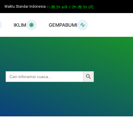
Waktu Standar Indonesia
11:28:55 WIB /
04:28:55 UTC
IKLIM
GEMPABUMI
Search Button
Search
for: