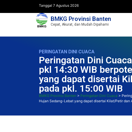
Tanggal 7 Agustus 2026
BMKG Provinsi Banten
Cepat, Akurat, dan Mudah Dipahami
PERINGATAN DINI CUACA
Peringatan Dini Cuac
pkl 14:30 WIB berpote
yang dapat disertai K
pada pkl. 15:00 WIB
BMKG Provinsi Banten
>
Peringatan Dini Cuaca
>
Pering
Hujan Sedang-Lebat yang dapat disertai Kilat/Petir dan