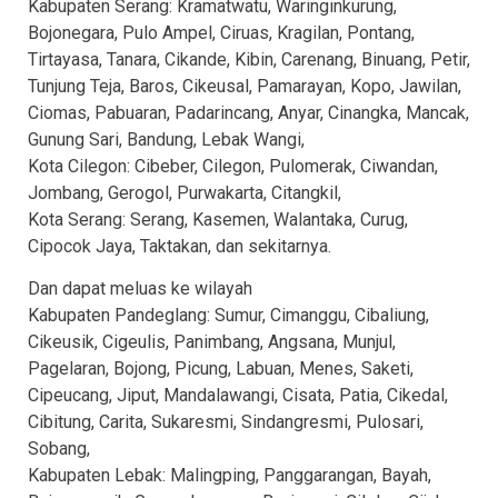
Kabupaten Serang: Kramatwatu, Waringinkurung,
Bojonegara, Pulo Ampel, Ciruas, Kragilan, Pontang,
Tirtayasa, Tanara, Cikande, Kibin, Carenang, Binuang, Petir,
Tunjung Teja, Baros, Cikeusal, Pamarayan, Kopo, Jawilan,
Ciomas, Pabuaran, Padarincang, Anyar, Cinangka, Mancak,
Gunung Sari, Bandung, Lebak Wangi,
Kota Cilegon: Cibeber, Cilegon, Pulomerak, Ciwandan,
Jombang, Gerogol, Purwakarta, Citangkil,
Kota Serang: Serang, Kasemen, Walantaka, Curug,
Cipocok Jaya, Taktakan, dan sekitarnya.
Dan dapat meluas ke wilayah
Kabupaten Pandeglang: Sumur, Cimanggu, Cibaliung,
Cikeusik, Cigeulis, Panimbang, Angsana, Munjul,
Pagelaran, Bojong, Picung, Labuan, Menes, Saketi,
Cipeucang, Jiput, Mandalawangi, Cisata, Patia, Cikedal,
Cibitung, Carita, Sukaresmi, Sindangresmi, Pulosari,
Sobang,
Kabupaten Lebak: Malingping, Panggarangan, Bayah,