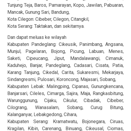
Tunjung Teja, Baros, Pamarayan, Kopo, Jawilan, Pabuaran,
Mancak, Gunung Sari, Bandung,
Kota Cilegon: Cibeber, Cilegon, Citangkil,
Kota Serang: Taktakan, dan sekitarnya.
Dan dapat meluas ke wilayah
Kabupaten Pandeglang: Cikeusik, Panimbang, Angsana,
Munjul, Pagelaran, Bojong, Picung, Labuan, Menes,
Saketi, Cipeucang, Jiput, Mandalawangi, Cimanuk,
Kaduhejo, Banjar, Pandeglang, Cadasari, Cisata, Patia,
Karang Tanjung, Cikedal, Carita, Sukaresmi, Mekarjaya,
Sindangresmi, Pulosari, Koroncong, Majasari, Sobang,
Kabupaten Lebak: Malingping, Cipanas, Gunungkencana,
Banjarsari, Cileles, Cimarga, Sajira, Maja, Rangkasbitung,
Warunggunung, Cijaku, Cikulur, Cibadak, Cibeber,
Cilograng, Wanasalam, Sobang, Curug Bitung,
Kalanganyar, Lebakgedong, Cihara,
Kabupaten Serang: Kramatwatu, Bojonegara, Ciruas,
Kragilan, Kibin, Carenang, Binuang, Cikeusal, Ciomas,