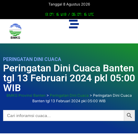
Tanggal 8 Agustus 2026
13:07:17 WIB /
06:07:17 UTC
PERINGATAN DINI CUACA
Peringatan Dini Cuaca Banten
tgl 13 Februari 2024 pkl 05:00
WIB
BMKG Provinsi Banten
>
Peringatan Dini Cuaca
>
Peringatan Dini Cuaca
Banten tgl 13 Februari 2024 pkl 05:00 WIB
Searc
Search
for: