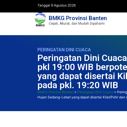
Tanggal 9 Agustus 2026
BMKG Provinsi Banten
Cepat, Akurat, dan Mudah Dipahami
PERINGATAN DINI CUACA
Peringatan Dini Cuaca
pkl 19:00 WIB berpote
yang dapat disertai K
pada pkl. 19:20 WIB
BMKG Provinsi Banten
>
Peringatan Dini Cuaca
>
Pering
Hujan Sedang-Lebat yang dapat disertai Kilat/Petir dan