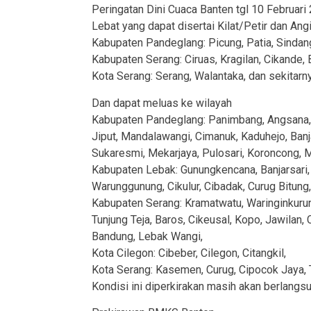
Peringatan Dini Cuaca Banten tgl 10 Februari
Lebat yang dapat disertai Kilat/Petir dan An
Kabupaten Pandeglang: Picung, Patia, Sindan
Kabupaten Serang: Ciruas, Kragilan, Cikande,
Kota Serang: Serang, Walantaka, dan sekitarny
Dan dapat meluas ke wilayah
Kabupaten Pandeglang: Panimbang, Angsana, M
Jiput, Mandalawangi, Cimanuk, Kaduhejo, Banja
Sukaresmi, Mekarjaya, Pulosari, Koroncong, M
Kabupaten Lebak: Gunungkencana, Banjarsari, C
Warunggunung, Cikulur, Cibadak, Curug Bitung,
Kabupaten Serang: Kramatwatu, Waringinkurung,
Tunjung Teja, Baros, Cikeusal, Kopo, Jawilan,
Bandung, Lebak Wangi,
Kota Cilegon: Cibeber, Cilegon, Citangkil,
Kota Serang: Kasemen, Curug, Cipocok Jaya, T
Kondisi ini diperkirakan masih akan berlangs