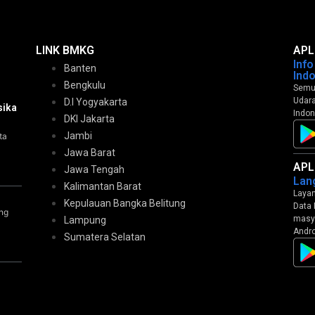
LINK BMKG
APL
Inf
Banten
Ind
Bengkulu
Semua
Udara
D.I Yogyakarta
sika
Indon
DKI Jakarta
Jambi
ta
Jawa Barat
APL
Jawa Tengah
Lan
Kalimantan Barat
Layan
Kepulauan Bangka Belitung
Data 
ng
masya
Lampung
Andro
Sumatera Selatan