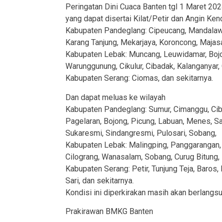
Peringatan Dini Cuaca Banten tgl 1 Maret 20
yang dapat disertai Kilat/Petir dan Angin Ken
Kabupaten Pandeglang: Cipeucang, Mandalawan
Karang Tanjung, Mekarjaya, Koroncong, Majasa
Kabupaten Lebak: Muncang, Leuwidamar, Bojo
Warunggunung, Cikulur, Cibadak, Kalanganyar,
Kabupaten Serang: Ciomas, dan sekitarnya.
Dan dapat meluas ke wilayah
Kabupaten Pandeglang: Sumur, Cimanggu, Cibal
Pagelaran, Bojong, Picung, Labuan, Menes, Saket
Sukaresmi, Sindangresmi, Pulosari, Sobang,
Kabupaten Lebak: Malingping, Panggarangan, Bay
Cilograng, Wanasalam, Sobang, Curug Bitung, 
Kabupaten Serang: Petir, Tunjung Teja, Baros
Sari, dan sekitarnya.
Kondisi ini diperkirakan masih akan berlangs
Prakirawan BMKG Banten