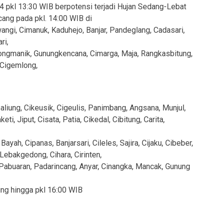
24 pkl 13:30 WIB berpotensi terjadi Hujan Sedang-Lebat
cang pada pkl. 14:00 WIB di
gi, Cimanuk, Kaduhejo, Banjar, Pandeglang, Cadasari,
ri,
ngmanik, Gunungkencana, Cimarga, Maja, Rangkasbitung,
 Cigemlong,
iung, Cikeusik, Cigeulis, Panimbang, Angsana, Munjul,
i, Jiput, Cisata, Patia, Cikedal, Cibitung, Carita,
ah, Cipanas, Banjarsari, Cileles, Sajira, Cijaku, Cibeber,
Lebakgedong, Cihara, Cirinten,
, Pabuaran, Padarincang, Anyar, Cinangka, Mancak, Gunung
ung hingga pkl 16:00 WIB