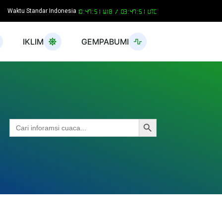
Waktu Standar Indonesia
10:47:51 WIB /
03:47:51 UTC
IKLIM
GEMPABUMI
Search Button
Search
for: